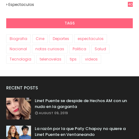
Espectaculos
40
70
TAGS
Biografia
Cine
Deportes
espectaculos
Nacional
notas curiosas
Politica
Salud
Tecnologia
telenovelas
tips
videos
RECENT POSTS
Linet Puente se despide de Hechos AM con un
nudo en la garganta
AUGUST 09, 2019
La razón por la que Paty Chapoy no quiere a
Linet Puente en Ventaneando