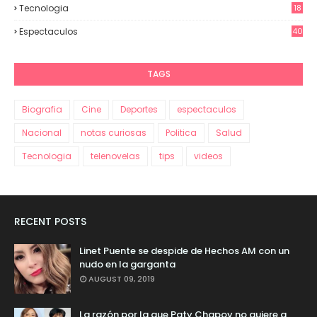
Tecnologia
18
Espectaculos
40
70
TAGS
Biografia
Cine
Deportes
espectaculos
Nacional
notas curiosas
Politica
Salud
Tecnologia
telenovelas
tips
videos
RECENT POSTS
Linet Puente se despide de Hechos AM con un
nudo en la garganta
AUGUST 09, 2019
La razón por la que Paty Chapoy no quiere a