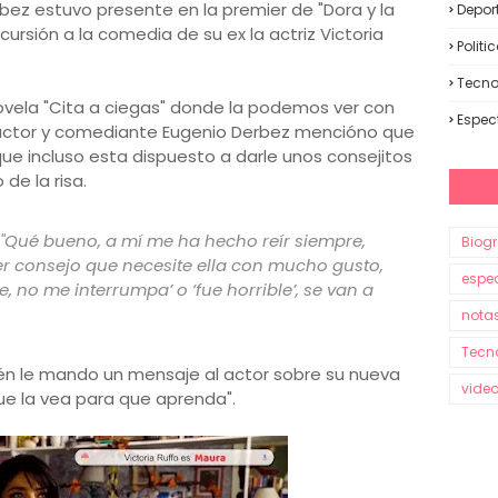
bez estuvo presente en la premier de "Dora y la
Depor
cursión a la comedia de su ex la actriz Victoria
Politi
Tecno
ovela "Cita a ciegas" donde la podemos ver con
Espec
 actor y comediante Eugenio Derbez mencióno que
que incluso esta dispuesto a darle unos consejitos
de la risa.
"Qué bueno, a mí me ha hecho reír siempre,
Biogr
ier consejo que necesite ella con mucho gusto,
espe
, no me interrumpa’ o ‘fue horrible’, se van a
nota
Tecn
ién le mando un mensaje al actor sobre su nueva
vide
Que la vea para que aprenda".