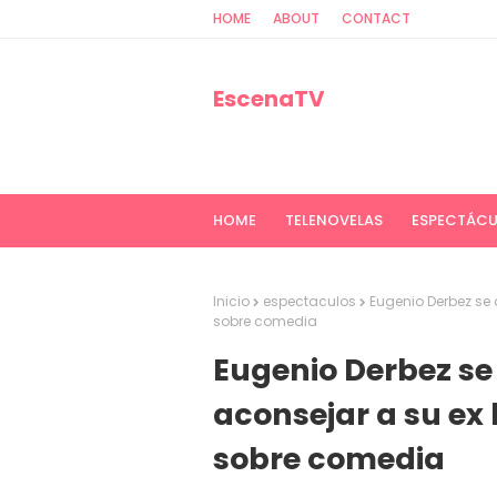
HOME
ABOUT
CONTACT
EscenaTV
HOME
TELENOVELAS
ESPECTÁC
Inicio
espectaculos
Eugenio Derbez se d
sobre comedia
Eugenio Derbez se
aconsejar a su ex l
sobre comedia