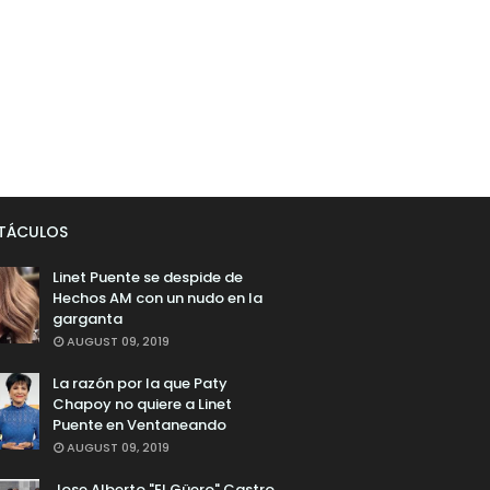
CTÁCULOS
Linet Puente se despide de
Hechos AM con un nudo en la
garganta
AUGUST 09, 2019
La razón por la que Paty
Chapoy no quiere a Linet
Puente en Ventaneando
AUGUST 09, 2019
Jose Alberto "El Güero" Castro