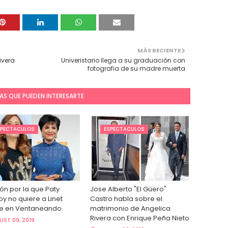
MÁS RECIENTE
ivera
Univeristario llega a su graduación con
fotografia de su madre muerta
AS QUE PUEDEN INTERESARTE
SPECTACULOS
ESPECTACULOS
ón por la que Paty
Jose Alberto "El Güero"
y no quiere a Linet
Castro habla sobre el
e en Ventaneando
matrimonio de Angelica
Rivera con Enrique Peña Nieto
ST 09, 2019