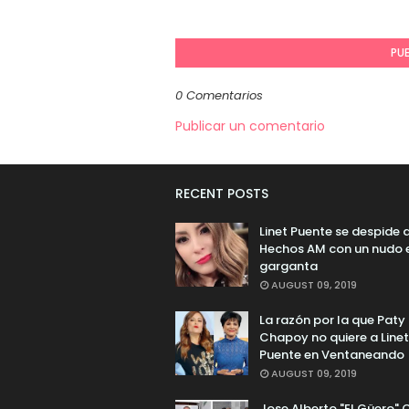
PU
0 Comentarios
Publicar un comentario
RECENT POSTS
Linet Puente se despide 
Hechos AM con un nudo e
garganta
AUGUST 09, 2019
La razón por la que Paty
Chapoy no quiere a Linet
Puente en Ventaneando
AUGUST 09, 2019
Jose Alberto "El Güero" 