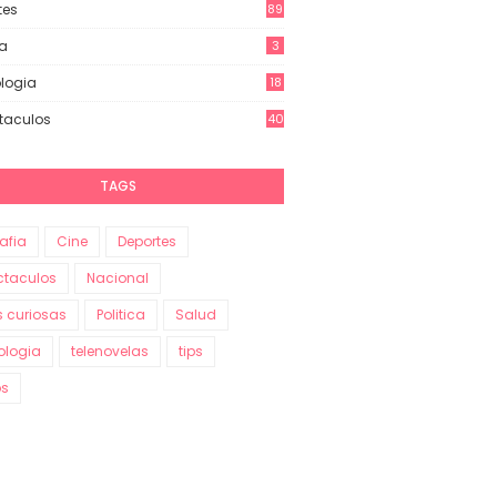
tes
89
ca
3
logia
18
taculos
40
70
TAGS
afia
Cine
Deportes
ctaculos
Nacional
s curiosas
Politica
Salud
ologia
telenovelas
tips
os