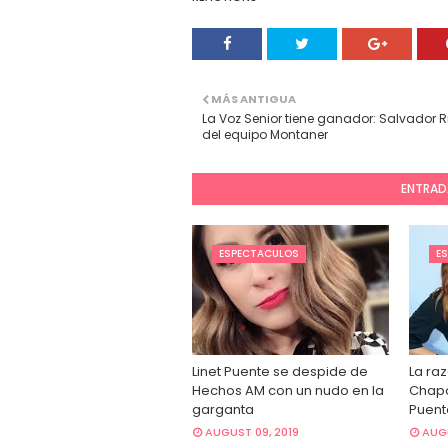
MÁS ANTIGUA
La Voz Senior tiene ganador: Salvador R
del equipo Montaner
ENTRAD
ESPECTACULOS
E
Linet Puente se despide de
La raz
Hechos AM con un nudo en la
Chapo
garganta
Puent
AUGUST 09, 2019
AUGU