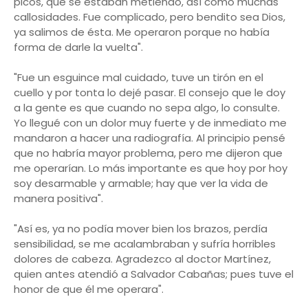
picos, que se estaban metiendo, así como muchas
callosidades. Fue complicado, pero bendito sea Dios,
ya salimos de ésta. Me operaron porque no había
forma de darle la vuelta".
"Fue un esguince mal cuidado, tuve un tirón en el
cuello y por tonta lo dejé pasar. El consejo que le doy
a la gente es que cuando no sepa algo, lo consulte.
Yo llegué con un dolor muy fuerte y de inmediato me
mandaron a hacer una radiografía. Al principio pensé
que no habría mayor problema, pero me dijeron que
me operarían. Lo más importante es que hoy por hoy
soy desarmable y armable; hay que ver la vida de
manera positiva".
"Así es, ya no podía mover bien los brazos, perdía
sensibilidad, se me acalambraban y sufría horribles
dolores de cabeza. Agradezco al doctor Martínez,
quien antes atendió a Salvador Cabañas; pues tuve el
honor de que él me operara".